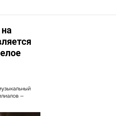
 на
вляется
целое
 музыкальный
илиалов —