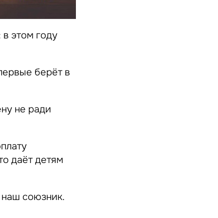
 в этом году
первые берёт в
ену не ради
оплату
то даёт детям
 наш союзник.