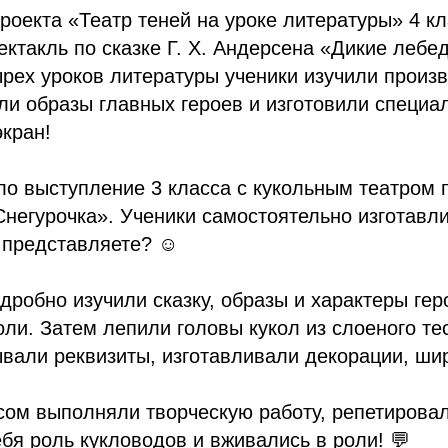
роекта «Театр теней на уроке литературы» 4 к
ектакль по сказке Г. Х. Андерсена «Дикие лебе
рех уроков литературы ученики изучили произ
и образы главных героев и изготовили специал
экран!
 выступление 3 класса с кукольным театром п
негурочка». Ученики самостоятельно изготавли
 представляете? ☺️
дробно изучили сказку, образы и характеры гер
ли. Затем лепили головы кукол из слоеного те
вали реквизиты, изготавливали декорации, ши
сом выполняли творческую работу, репетировал
бя роль кукловодов и вживались в роли! 💬