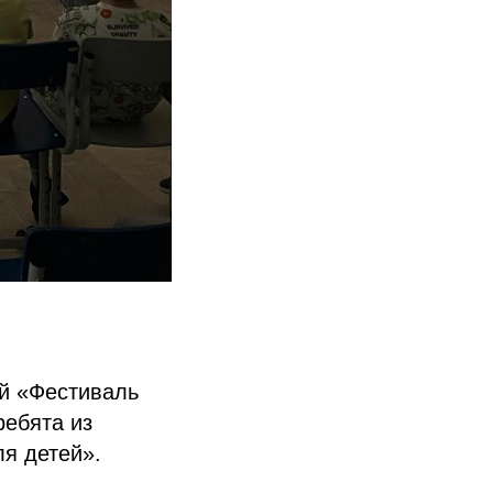
ый «Фестиваль
ребята из
ля детей».