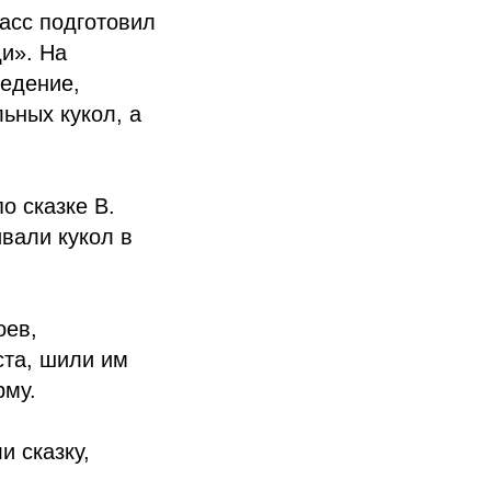
ласс подготовил
ди». На
ведение,
ьных кукол, а
о сказке В.
вали кукол в
оев,
ста, шили им
рму.
и сказку,