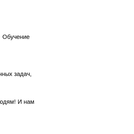
. Обучение
нных задач,
юдям! И нам