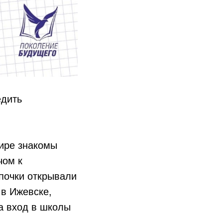
едить
мире знакомы
чом к
почки открывали
 в Ижевске,
а вход в школы