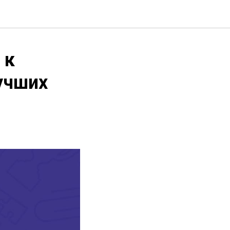
 к
учших