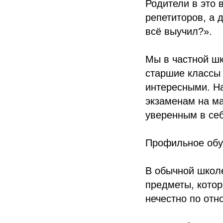
Родители в это
репетиторов, а 
всё выучил?».
Мы в частной ш
старшие классы 
интересными. На
экзаменам на ма
уверенным в се
Профильное обуч
В обычной школе
предметы, котор
нечестно по отн