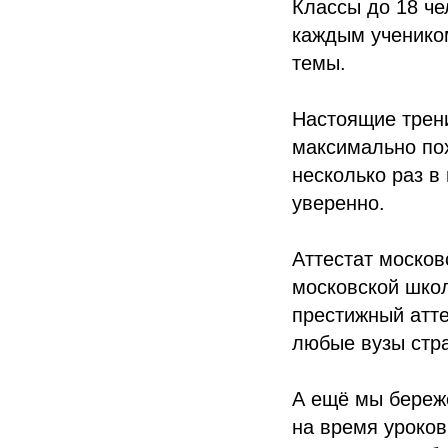
Классы до 18 че
каждым учеником
темы.
Настоящие трен
максимально пох
несколько раз в
уверенно.
Аттестат москов
московской школ
престижный атте
любые вузы стр
А ещё мы береж
на время уроков