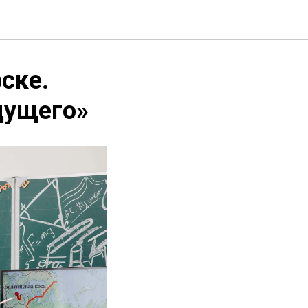
ске.
дущего»