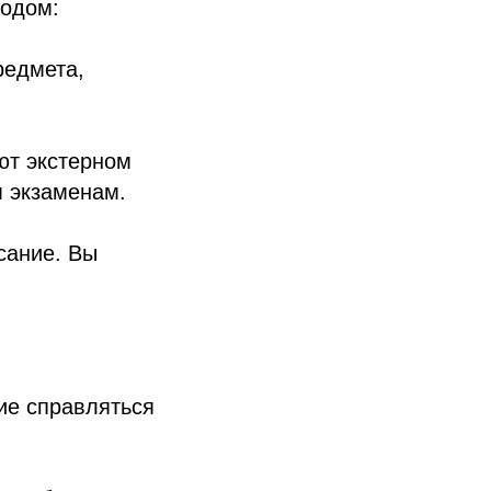
одом:
редмета,
ют экстерном
м экзаменам.
сание. Вы
ние справляться