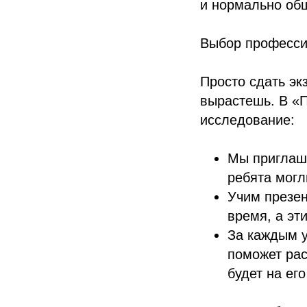
и нормально общ
Выбор профессии
Просто сдать эк
вырастешь. В «П
исследование:
Мы приглаша
ребята могл
Учим презен
время, а эт
За каждым у
поможет рас
будет на его