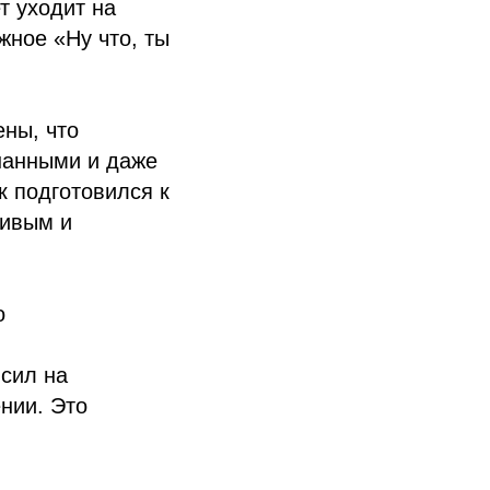
т уходит на
жное «Ну что, ты
ны, что
нанными и даже
к подготовился к
ливым и
о
 сил на
нии. Это