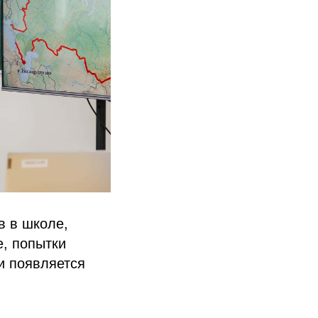
в в школе,
е, попытки
и появляется