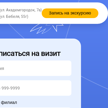
(ул. Академгородок, 7а)
Запись на экскурсию
(ул. Бебеля, 55г)
писаться на визит
 филиал