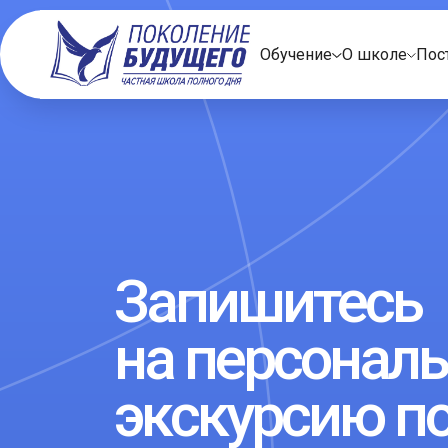
Обучение
О школе
Пос
Запишитесь
на персонал
экскурсию п