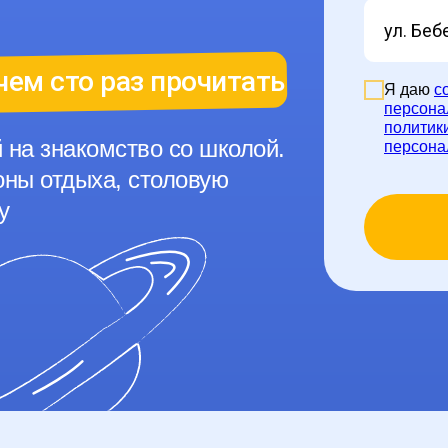
чем сто раз прочитать
Я даю
с
персона
политик
 на знакомство со школой.
персона
оны отдыха, столовую
у