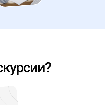
скурсии?