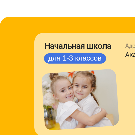
Начальная школа
Адр
Ака
для 1-3 классов