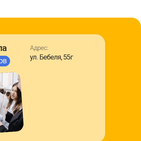
ла
Адрес:
ул. Бебеля, 55г
ов