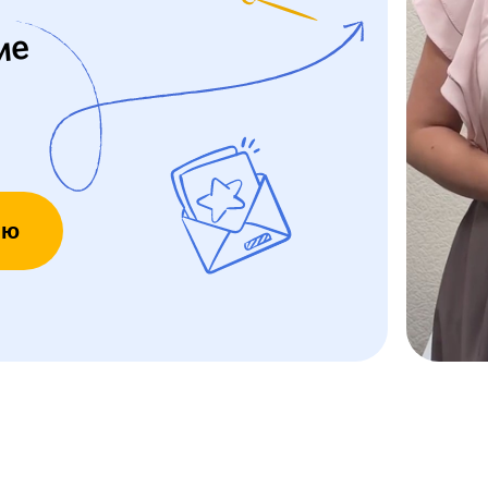
ие
ию