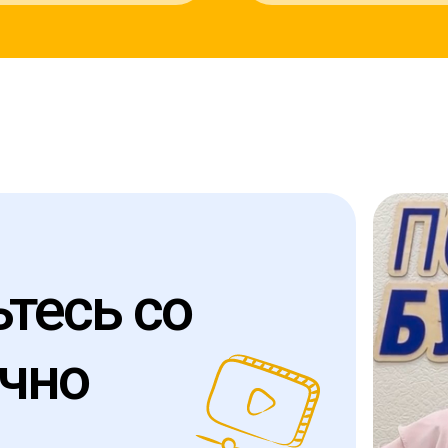
тесь со
чно