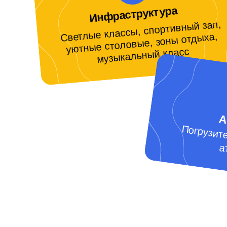
Инфраструктура
Светлые классы, спортивный зал,
уютные столовые, зоны отдыха,
музыкальный класс
А
Погру
у
т
ат