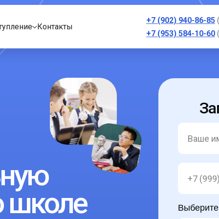
+7 (902) 940-86-85
тупление
Контакты
+7 (953) 584-10-60
За
ьную
о школе
Выберите