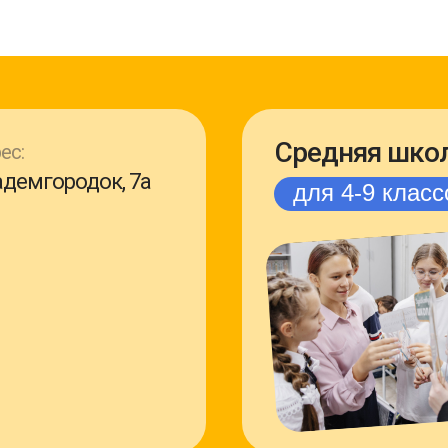
Средняя шко
ес:
демгородок, 7а
для 4-9 класс