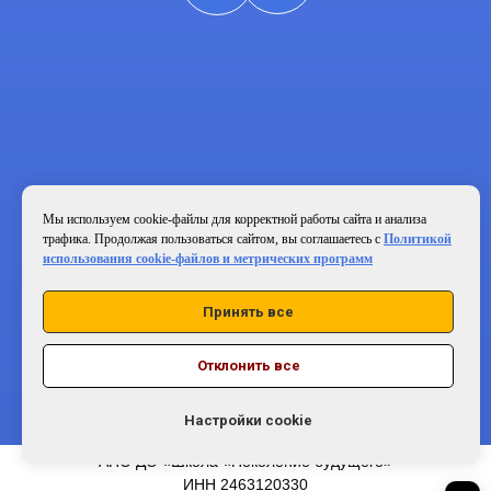
Мы используем cookie-файлы для корректной работы сайта и анализа
трафика. Продолжая пользоваться сайтом, вы соглашаетесь с
Политикой
использования cookie-файлов и метрических программ
Политика конфиденциальности и обработки
персональных данных
Принять все
Согласие на обработку персональных
данных
Политика использования cookie
Отклонить все
© 2026 Частная школа «Поколение будущего»
Настройки cookie
АНО ДО «Школа «Поколение будущего»
ИНН 2463120330