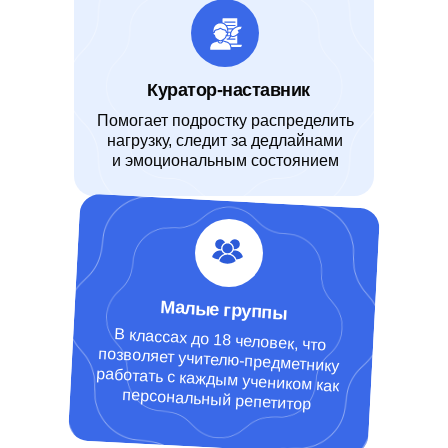
Куратор-наставник
Помогает подростку распределить
нагрузку, следит за дедлайнами
и эмоциональным состоянием
Малые группы
В классах до 18 человек, что
позволяет учителю-предметнику
работать с каждым учеником как
персональный репетитор