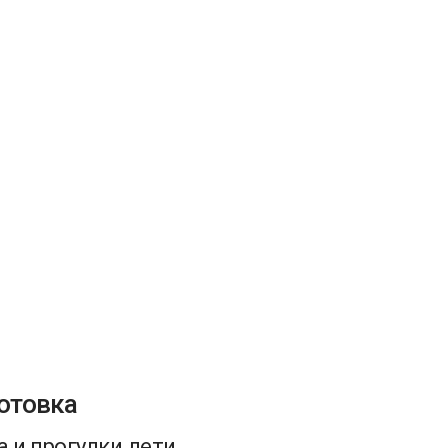
отовка
а и прогулки дети