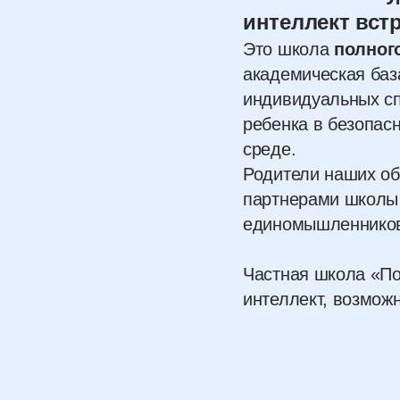
интеллект вст
Это школа
полног
академическая баз
индивидуальных сп
ребенка в безопа
среде.
Родители наших о
партнерами школы
единомышленнико
Частная школа «По
интеллект, возмож