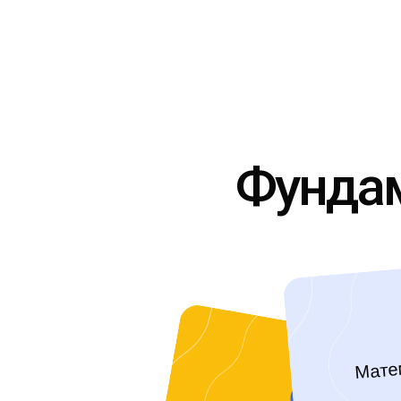
Фундам
Мате