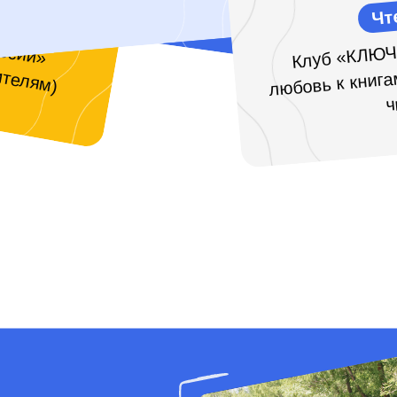
Чт
ссии»
ителям)
Клуб «КЛЮЧ
любовь к книга
ч