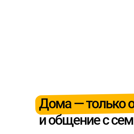
Дома — только 
и общение с се