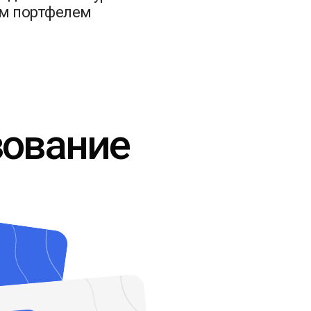
м портфелем
зование
ык
 ш
ы