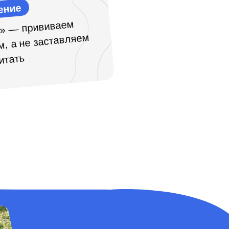
ение
» — прививаем
м, а не заставляем
итать