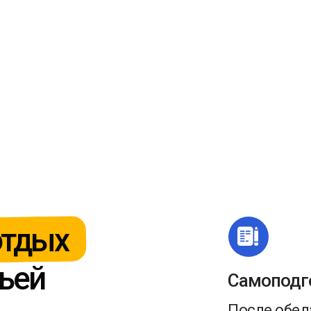
отдых
мьей
Самоподг
После обед