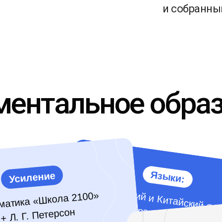
и собранны
ентальное обра
Языки:
Усиление
Английский и Китайский яз
в рамках расписания
матика «Школа 2100»
кол
+ Л. Г. Петерсон