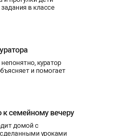
задания в классе
уратора
 непонятно, куратор
объясняет и помогает
о к семейному вечеру
одит домой с
 сделанными уроками