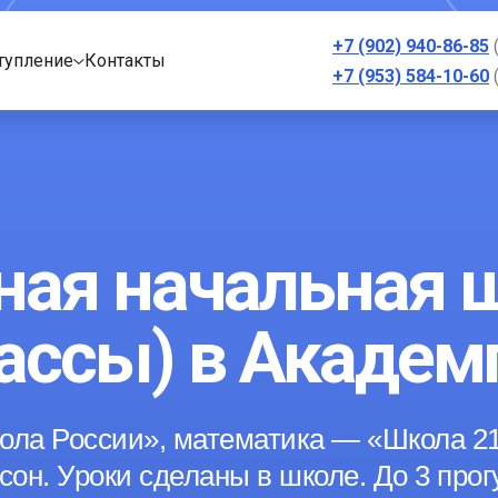
+7 (902) 940-86-85
тупление
Контакты
+7 (953) 584-10-60
ная начальная 
лассы) в Академ
ола России», математика — «Школа 21
рсон. Уроки сделаны в школе. До 3 прог