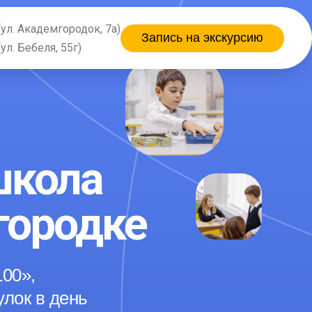
(ул. Академгородок, 7а)
Запись на экскурсию
(ул. Бебеля, 55г)
школа
городке
00»,
улок в день