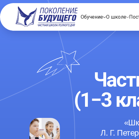
Обучение
О школе
Пос
Част
(1−3 к
«Шк
Л. Г. Пете