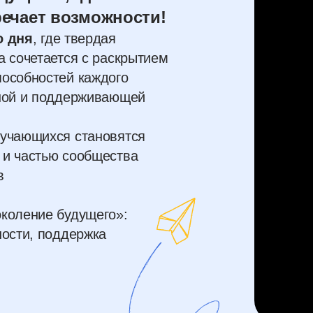
речает возможности!
о дня
, где твердая
а сочетается с раскрытием
особностей каждого
сной и поддерживающей
бучающихся становятся
 и частью сообщества
в
коление будущего»:
ности, поддержка