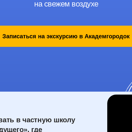
на свежем воздухе
Записаться на экскурсию в Академгородок
ать в частную школу
дущего», где