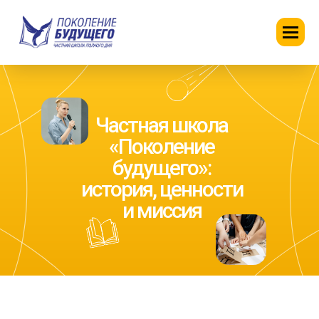
Частная школа
«Поколение
будущего»:
история, ценности
и миссия