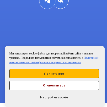
Мы используем cookie-файлы для корректной работы сайта и анализа
трафика. Продолжая пользоваться сайтом, вы соглашаетесь с
Политикой
использования cookie-файлов и метрических программ
Политика конфиденциальности и обработки
персональных данных
Принять все
Согласие на обработку персональных
данных
Политика использования cookie
Отклонить все
© 2026 Частная школа «Поколение будущего»
Настройки cookie
АНО ДО «Школа «Поколение будущего»