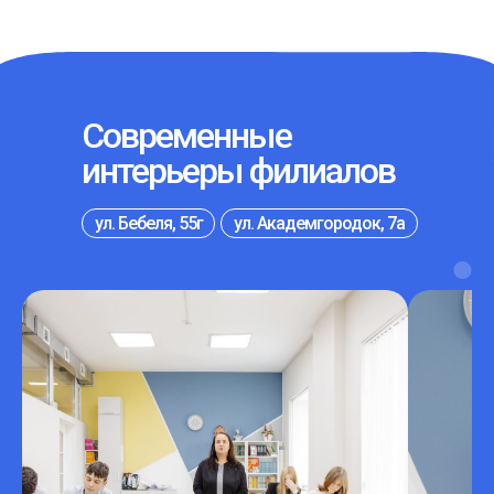
Современные
интерьеры филиалов
ул. Бебеля, 55г
ул. Академгородок, 7а