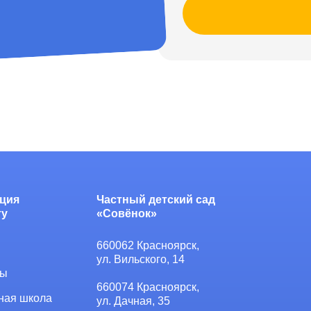
ция
Частный детский сад
ту
«Совёнок»
660062 Красноярск,
ул. Вильского, 14
ты
660074 Красноярск,
ная школа
ул. Дачная, 35