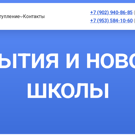
+7 (902) 940-86-85
тупление
Контакты
+7 (953) 584-10-60
ытия и нов
школы