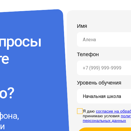
Имя
опросы
те
Телефон
Уровень обучения
ю?
Я даю
согласие на обра
фона,
принимаю условия
поли
персональных данных
ми