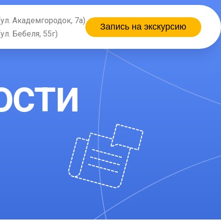
(ул. Академгородок, 7а)
Запись на экскурсию
(ул. Бебеля, 55г)
ости