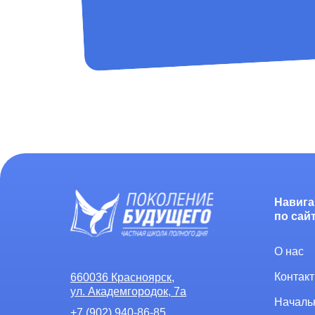
Навига
по сай
О нас
Контак
660036 Красноярск,
ул. Академгородок, 7а
Началь
+7 (902) 940-86-85