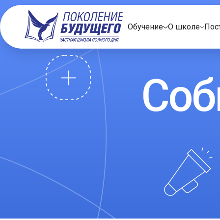
Обучение
О школе
Пос
Соб